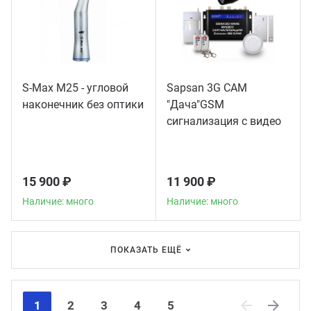
S-Max M25 - угловой
Sapsan 3G CAM
наконечник без оптики
"Дача"GSM
сигнализация с видео
15 900 ₽
11 900 ₽
Наличие: много
Наличие: много
ПОКАЗАТЬ ЕЩЁ
1
2
3
4
5