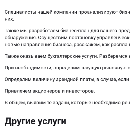
ганизация праздников
таллопрокат
зывы
р-Султан
Специалисты нашей компании проанализируют бизне
них.
лиграфия
опление и вентиляция
ртнеры
Также мы разработаем бизнес-план для вашего пред
обнаружения. Осуществим постановку управленческо
стинг
нтехника
цензии
новые направления бизнеса, расскажем, как расплан
Также оказываем бухгалтерские услуги. Разберемся 
бототехника
кументы
При необходимости, определим текущую рыночную с
квизиты
Определим величину арендной платы, в случае, если 
Привлечем акционеров и инвесторов.
тория
В общем, выявим те задачи, которые необходимо реш
Другие услуги