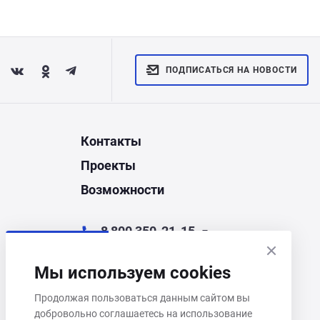
ПОДПИСАТЬСЯ НА НОВОСТИ
Контакты
Проекты
Возможности
8 800 350-21-15
chel@corporate.ru
Мы используем cookies
Челябинск, ул. Энгельса, д.44Д
Продолжая пользоваться данным сайтом вы
добровольно соглашаетесь на использование
Пн–Пт 9:00–18:00