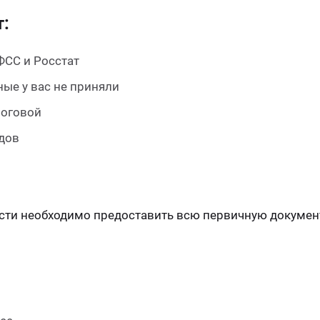
т:
ФСС и Росстат
ые у вас не приняли
логовой
дов
ости необходимо предоставить всю первичную документ