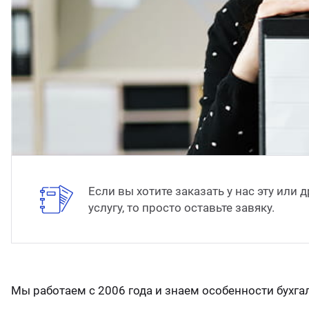
ганизация праздников
таллопрокат
зывы
р-Султан
лиграфия
опление и вентиляция
ртнеры
стинг
нтехника
цензии
бототехника
кументы
квизиты
Если вы хотите заказать у нас эту или 
услугу, то просто оставьте завяку.
тория
Мы работаем с 2006 года и знаем особенности бухг