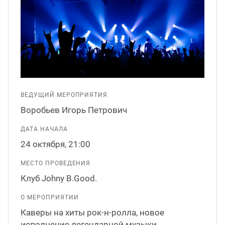
ганизация праздников
таллопрокат
зывы
р-Султан
Стом
лиграфия
опление и вентиляция
ртнеры
стинг
нтехника
цензии
ВЕДУЩИЙ МЕРОПРИЯТИЯ
бототехника
кументы
Воробьев Игорь Петрович
ДАТА НАЧАЛА
квизиты
24 октября, 21:00
тория
МЕСТО ПРОВЕДЕНИЯ
Клуб Johny B.Good.
О МЕРОПРИЯТИИ
Каверы на хиты рок-н-ролла, новое
исполнение легендарной музыки.