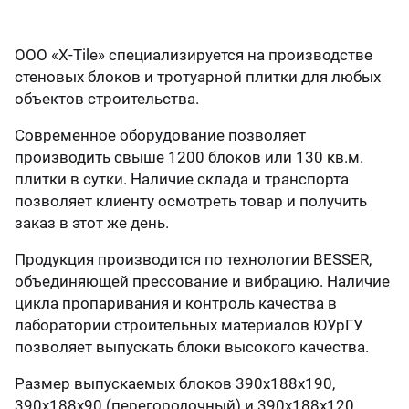
ганизация праздников
таллопрокат
зывы
р-Султан
Стом
ООО «X-Tile» специализируется на производстве
лиграфия
опление и вентиляция
ртнеры
стеновых блоков и тротуарной плитки для любых
объектов строительства.
стинг
нтехника
цензии
Современное оборудование позволяет
производить свыше 1200 блоков или 130 кв.м.
плитки в сутки. Наличие склада и транспорта
бототехника
кументы
позволяет клиенту осмотреть товар и получить
заказ в этот же день.
квизиты
Продукция производится по технологии BESSER,
объединяющей прессование и вибрацию. Наличие
тория
цикла пропаривания и контроль качества в
лаборатории строительных материалов ЮУрГУ
позволяет выпускать блоки высокого качества.
Размер выпускаемых блоков 390х188х190,
390х188х90 (перегородочный) и 390х188х120