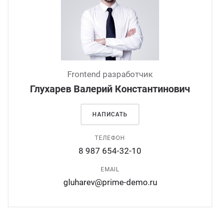
ганизация праздников
таллопрокат
зывы
р-Султан
Стом
лиграфия
опление и вентиляция
ртнеры
стинг
нтехника
цензии
Frontend разработчик
Глухарев Валерий Константинович
бототехника
кументы
НАПИСАТЬ
квизиты
ТЕЛЕФОН
8 987 654-32-10
тория
EMAIL
gluharev@prime-demo.ru