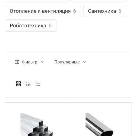
ганизация праздников
таллопрокат
зывы
Отопление и вентиляция
6
Сантехника
6
р-Султан
Стом
лиграфия
опление и вентиляция
ртнеры
Робототехника
6
стинг
нтехника
цензии
бототехника
кументы
Фильтр
Популярные
квизиты
тория