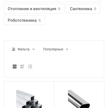
ганизация праздников
таллопрокат
зывы
Отопление и вентиляция
6
Сантехника
6
р-Султан
Стом
лиграфия
опление и вентиляция
ртнеры
Робототехника
6
стинг
нтехника
цензии
бототехника
кументы
Фильтр
Популярные
квизиты
тория