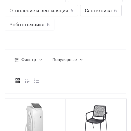
ганизация праздников
таллопрокат
зывы
Отопление и вентиляция
6
Сантехника
6
р-Султан
Стом
лиграфия
опление и вентиляция
ртнеры
Робототехника
6
стинг
нтехника
цензии
бототехника
кументы
Фильтр
Популярные
квизиты
тория