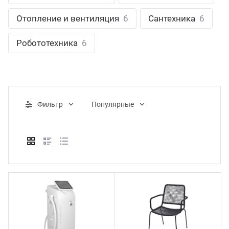
ганизация праздников
таллопрокат
зывы
Отопление и вентиляция
6
Сантехника
6
р-Султан
Стом
лиграфия
опление и вентиляция
ртнеры
Робототехника
6
стинг
нтехника
цензии
бототехника
кументы
Фильтр
Популярные
квизиты
тория