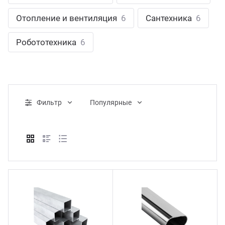
ганизация праздников
таллопрокат
зывы
Отопление и вентиляция
6
Сантехника
6
р-Султан
Стом
лиграфия
опление и вентиляция
ртнеры
Робототехника
6
стинг
нтехника
цензии
бототехника
кументы
Фильтр
Популярные
квизиты
тория