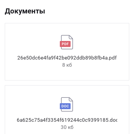
Документы
26e50dc6e4fa9f42be092ddb89b8fb4a.pdf
8 кб
6a625c75a4f3354f619244c0c9399185.docx
30 кб