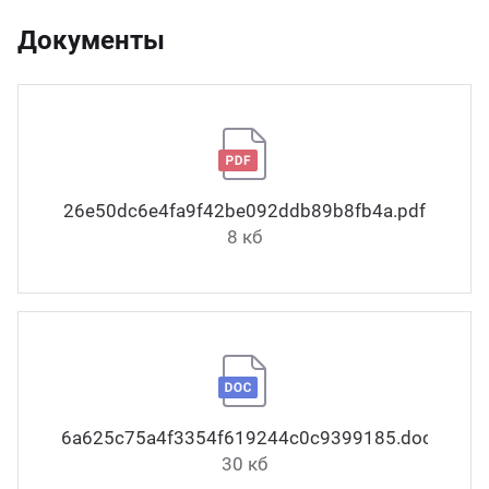
Документы
26e50dc6e4fa9f42be092ddb89b8fb4a.pdf
8 кб
6a625c75a4f3354f619244c0c9399185.docx
30 кб