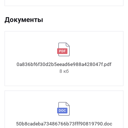
Документы
0a836bf6f30d2b5eead6e988a428047f.pdf
8 кб
50b8cadeba73486766b73fff90819790.docx