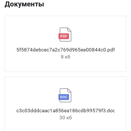
Документы
5f5874de6cec7a2c769d965ee00844c0.pdf
8 кб
c3c03dddcaac1a856ea186cdb99579f3.docx
30 кб