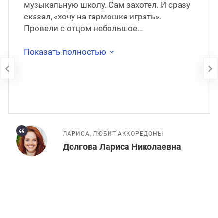
музыкальную школу. Сам захотел. И сразу
сказал, «хочу на гармошке играть».
Провели с отцом небольшое
«расследование», выяснили, что гармошка
в его понимании – на са
Показать полностью
ЛАРИСА, ЛЮБИТ АККОРЕДОНЫ
Долгова Лариса Николаевна