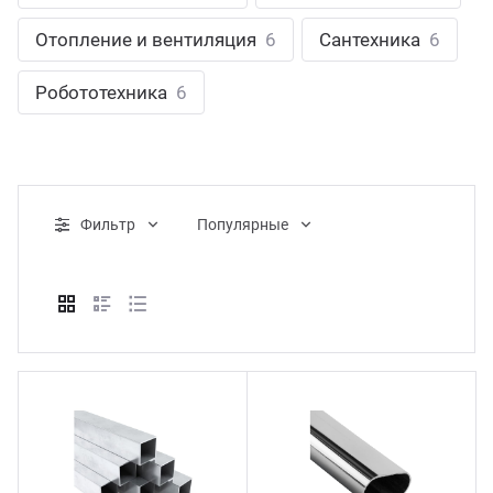
ганизация праздников
таллопрокат
зывы
Отопление и вентиляция
6
Сантехника
6
р-Султан
Стом
лиграфия
опление и вентиляция
ртнеры
Робототехника
6
стинг
нтехника
цензии
бототехника
кументы
Фильтр
Популярные
квизиты
тория