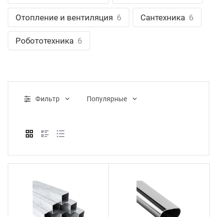
ганизация праздников
таллопрокат
зывы
Отопление и вентиляция
6
Сантехника
6
р-Султан
Стом
лиграфия
опление и вентиляция
ртнеры
Робототехника
6
стинг
нтехника
цензии
бототехника
кументы
Фильтр
Популярные
квизиты
тория