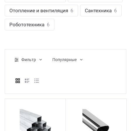
ганизация праздников
таллопрокат
зывы
Отопление и вентиляция
6
Сантехника
6
р-Султан
Стом
лиграфия
опление и вентиляция
ртнеры
Робототехника
6
стинг
нтехника
цензии
бототехника
кументы
Фильтр
Популярные
квизиты
тория