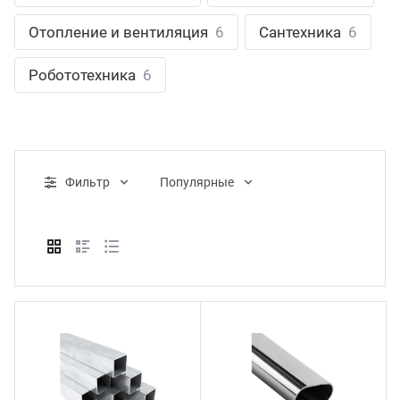
ганизация праздников
таллопрокат
зывы
Отопление и вентиляция
6
Сантехника
6
р-Султан
Стом
лиграфия
опление и вентиляция
ртнеры
Робототехника
6
стинг
нтехника
цензии
бототехника
кументы
Фильтр
Популярные
квизиты
тория