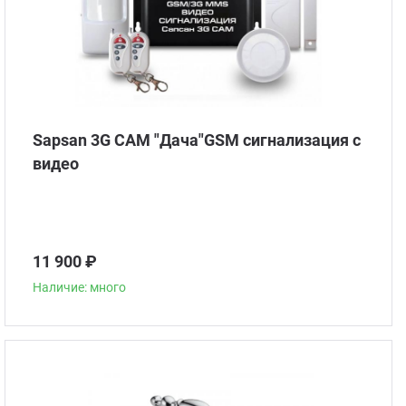
Sapsan 3G CAM "Дача"GSM сигнализация с
видео
11 900 ₽
Наличие: много