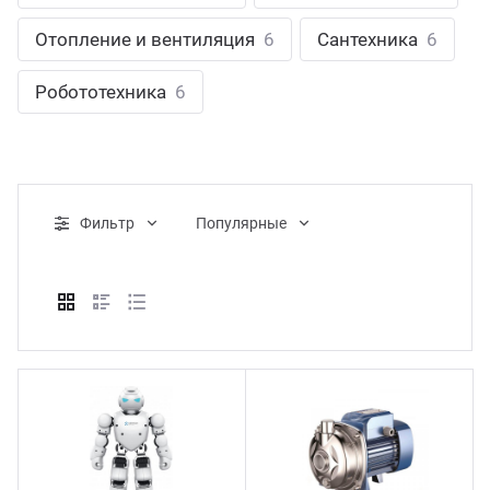
ганизация праздников
таллопрокат
зывы
Отопление и вентиляция
6
Сантехника
6
р-Султан
Стом
лиграфия
опление и вентиляция
ртнеры
Робототехника
6
стинг
нтехника
цензии
бототехника
кументы
Фильтр
Популярные
квизиты
тория