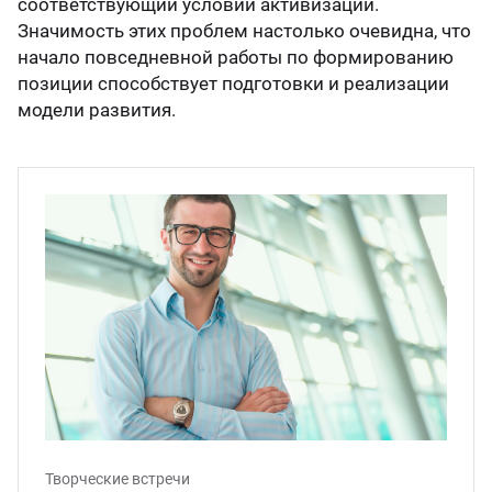
соответствующий условий активизации.
ганизация праздников
таллопрокат
зывы
Значимость этих проблем настолько очевидна, что
р-Султан
Стом
начало повседневной работы по формированию
позиции способствует подготовки и реализации
лиграфия
опление и вентиляция
ртнеры
модели развития.
стинг
нтехника
цензии
бототехника
кументы
квизиты
тория
Творческие встречи