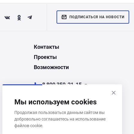
ПОДПИСАТЬСЯ НА НОВОСТИ
Контакты
Проекты
Возможности
8 800 350-21-15
chel@corporate.ru
Мы используем cookies
Челябинск, ул. Энгельса, д.44Д
Продолжая пользоваться данным сайтом вы
добровольно соглашаетесь на использование
Пн–Пт 9:00–18:00
файлов cookie.