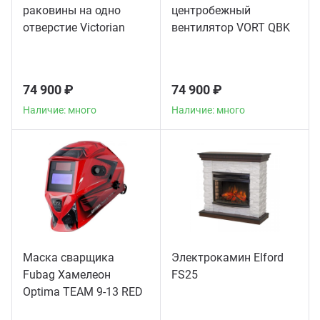
раковины на одно
центробежный
отверстие Victorian
вентилятор VORT QBK
American Standard
10/10 4M 1V
хром
74 900 ₽
74 900 ₽
Наличие: много
Наличие: много
Маска сварщика
Электрокамин Elford
Fubag Хамелеон
FS25
Optima TEAM 9-13 RED