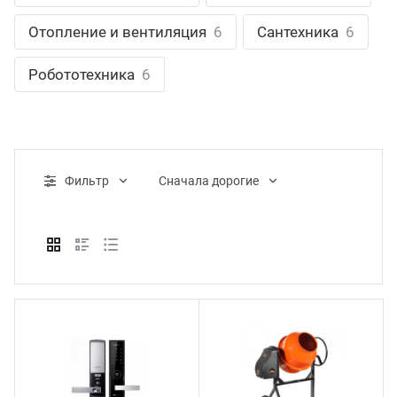
ганизация праздников
таллопрокат
зывы
Отопление и вентиляция
6
Сантехника
6
р-Султан
Стом
лиграфия
опление и вентиляция
ртнеры
Робототехника
6
стинг
нтехника
цензии
бототехника
кументы
Фильтр
Cначала дорогие
квизиты
тория