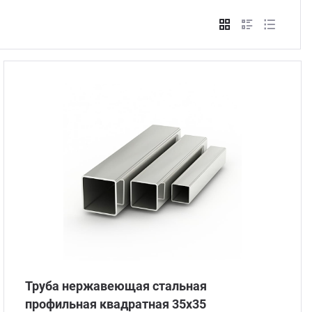
Стом
Труба нержавеющая стальная
профильная квадратная 35х35