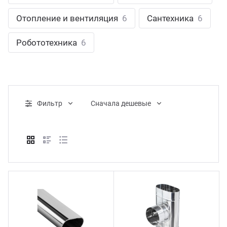
ганизация праздников
таллопрокат
зывы
Отопление и вентиляция
6
Сантехника
6
р-Султан
Стом
лиграфия
опление и вентиляция
ртнеры
Робототехника
6
стинг
нтехника
цензии
бототехника
кументы
Фильтр
Cначала дешевые
квизиты
тория