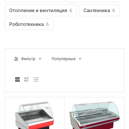
ганизация праздников
таллопрокат
зывы
Отопление и вентиляция
6
Сантехника
6
р-Султан
Стом
лиграфия
опление и вентиляция
ртнеры
Робототехника
6
стинг
нтехника
цензии
бототехника
кументы
Фильтр
Популярные
квизиты
тория