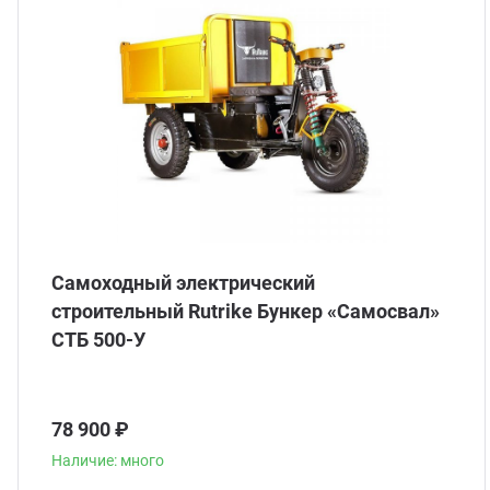
ганизация праздников
таллопрокат
зывы
р-Султан
лиграфия
опление и вентиляция
ртнеры
стинг
нтехника
цензии
бототехника
кументы
Самоходный электрический
квизиты
строительный Rutrike Бункер «Самосвал»
СТБ 500-У
тория
78 900 ₽
Наличие: много