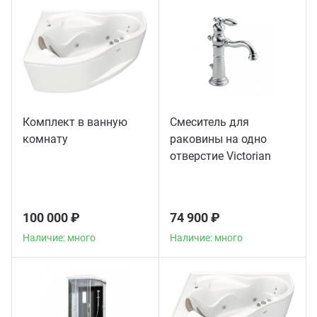
ганизация праздников
таллопрокат
зывы
р-Султан
Стом
лиграфия
опление и вентиляция
ртнеры
стинг
нтехника
цензии
Комплект в ванную
Смеситель для
комнату
раковины на одно
бототехника
кументы
отверстие Victorian
American Standard
квизиты
хром
100 000 ₽
74 900 ₽
тория
Наличие: много
Наличие: много