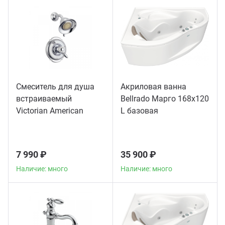
ганизация праздников
таллопрокат
зывы
р-Султан
Стом
лиграфия
опление и вентиляция
ртнеры
стинг
нтехника
цензии
Смеситель для душа
Акриловая ванна
встраиваемый
Bellrado Марго 168x120
бототехника
кументы
Victorian American
L базовая
Standard, хром
квизиты
7 990 ₽
35 900 ₽
тория
Наличие: много
Наличие: много