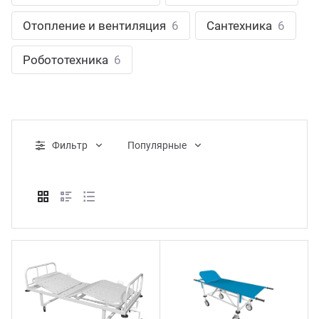
ганизация праздников
таллопрокат
зывы
Отопление и вентиляция
6
Сантехника
6
р-Султан
Стом
лиграфия
опление и вентиляция
ртнеры
Робототехника
6
стинг
нтехника
цензии
бототехника
кументы
Фильтр
Популярные
квизиты
тория