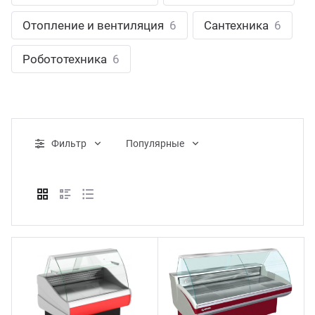
ганизация праздников
таллопрокат
зывы
Отопление и вентиляция
6
Сантехника
6
р-Султан
Стом
лиграфия
опление и вентиляция
ртнеры
Робототехника
6
стинг
нтехника
цензии
бототехника
кументы
Фильтр
Популярные
квизиты
тория