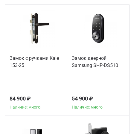
ганизация праздников
таллопрокат
зывы
р-Султан
Стом
лиграфия
опление и вентиляция
ртнеры
стинг
нтехника
цензии
Замок с ручками Kale
Замок дверной
бототехника
кументы
153-25
Samsung SHP-DS510
квизиты
тория
84 900 ₽
54 900 ₽
Наличие: много
Наличие: много