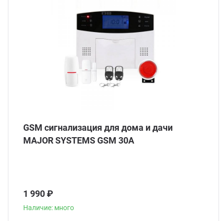
ганизация праздников
таллопрокат
зывы
р-Султан
лиграфия
опление и вентиляция
ртнеры
стинг
нтехника
цензии
бототехника
кументы
GSM сигнализация для дома и дачи
квизиты
MAJOR SYSTEMS GSM 30A
тория
1 990 ₽
Наличие: много