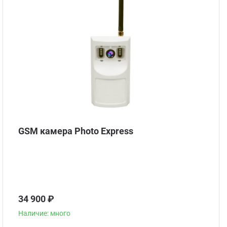
Стом
GSM камера Photo Express
34 900 ₽
Наличие: много