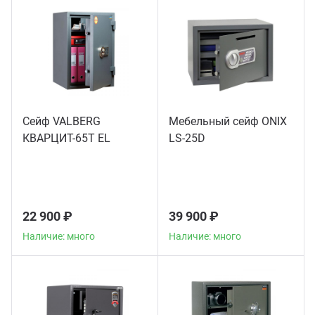
ганизация праздников
таллопрокат
зывы
р-Султан
Стом
лиграфия
опление и вентиляция
ртнеры
стинг
нтехника
цензии
Сейф VALBERG
Мебельный сейф ONIX
КВАРЦИТ-65Т EL
LS-25D
бототехника
кументы
квизиты
22 900 ₽
39 900 ₽
тория
Наличие: много
Наличие: много