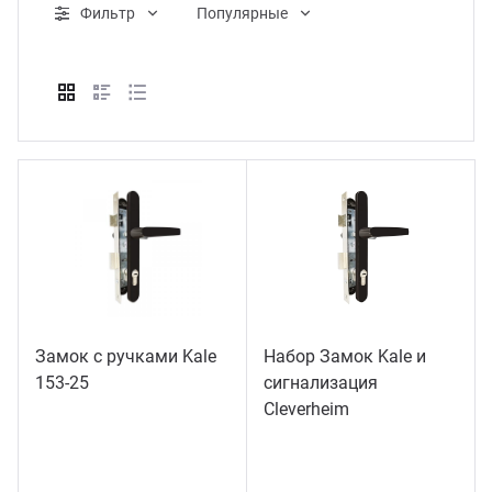
Фильтр
Популярные
ганизация праздников
таллопрокат
зывы
р-Султан
Стом
лиграфия
опление и вентиляция
ртнеры
стинг
нтехника
цензии
бототехника
кументы
квизиты
тория
Замок с ручками Kale
Набор Замок Kale и
153-25
сигнализация
Сleverheim