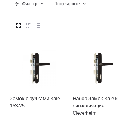
Фильтр
Популярные
ганизация праздников
таллопрокат
зывы
р-Султан
Стом
лиграфия
опление и вентиляция
ртнеры
стинг
нтехника
цензии
бототехника
кументы
квизиты
тория
Замок с ручками Kale
Набор Замок Kale и
153-25
сигнализация
Сleverheim