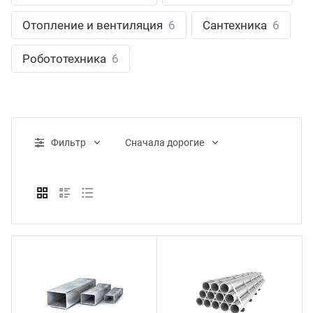
ганизация праздников
таллопрокат
зывы
Отопление и вентиляция
6
Сантехника
6
р-Султан
Стом
лиграфия
опление и вентиляция
ртнеры
Робототехника
6
стинг
нтехника
цензии
бототехника
кументы
Фильтр
Cначала дорогие
квизиты
тория