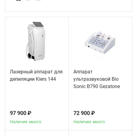
ганизация праздников
таллопрокат
зывы
р-Султан
Стом
лиграфия
опление и вентиляция
ртнеры
стинг
нтехника
цензии
бототехника
кументы
Лазерный аппарат для
Аппарат
депиляции Kiers 144
ультразвуковой Bio
квизиты
Sonic B790 Gezatone
тория
97 900 ₽
72 900 ₽
Наличие: много
Наличие: много