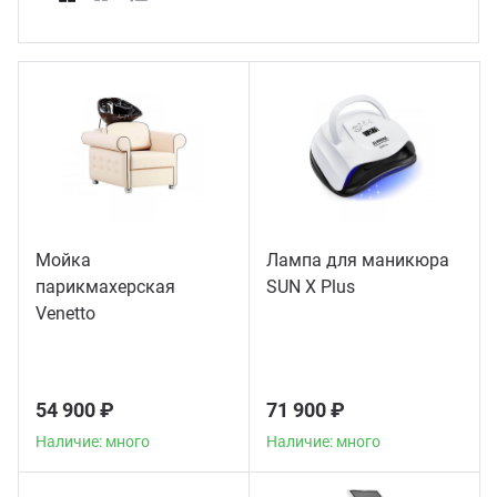
ганизация праздников
таллопрокат
зывы
р-Султан
Стом
лиграфия
опление и вентиляция
ртнеры
стинг
нтехника
цензии
бототехника
кументы
Мойка
Лампа для маникюра
парикмахерская
SUN X Plus
квизиты
Venetto
тория
54 900 ₽
71 900 ₽
Наличие: много
Наличие: много