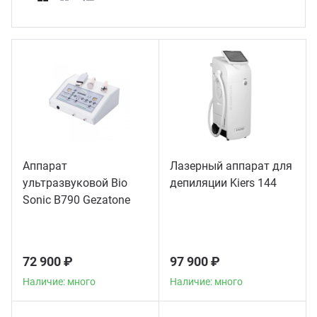
ганизация праздников
таллопрокат
зывы
р-Султан
Стом
лиграфия
опление и вентиляция
ртнеры
стинг
нтехника
цензии
бототехника
кументы
Аппарат
Лазерный аппарат для
ультразвуковой Bio
депиляции Kiers 144
квизиты
Sonic B790 Gezatone
тория
72 900 ₽
97 900 ₽
Наличие: много
Наличие: много