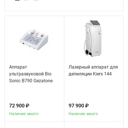
ганизация праздников
таллопрокат
зывы
р-Султан
Стом
лиграфия
опление и вентиляция
ртнеры
стинг
нтехника
цензии
бототехника
кументы
Аппарат
Лазерный аппарат для
ультразвуковой Bio
депиляции Kiers 144
квизиты
Sonic B790 Gezatone
тория
72 900 ₽
97 900 ₽
Наличие: много
Наличие: много