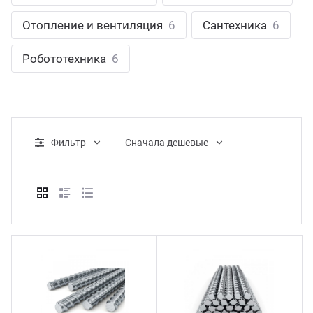
ганизация праздников
таллопрокат
зывы
Отопление и вентиляция
6
Сантехника
6
р-Султан
Стом
лиграфия
опление и вентиляция
ртнеры
Робототехника
6
стинг
нтехника
цензии
бототехника
кументы
Фильтр
Cначала дешевые
квизиты
тория