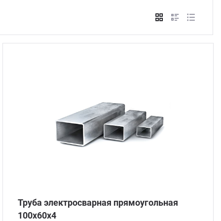
Стом
Труба электросварная прямоугольная
100х60х4