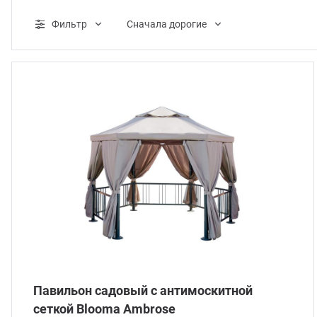
ганизация праздников
таллопрокат
зывы
Фильтр
Cначала дорогие
р-Султан
лиграфия
опление и вентиляция
ртнеры
стинг
нтехника
цензии
бототехника
кументы
квизиты
тория
Павильон садовый с антимоскитной
сеткой Blooma Ambrose