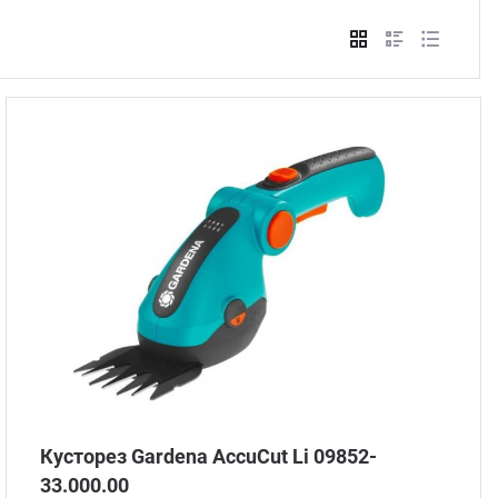
Стом
Кусторез Gardena AccuCut Li 09852-
33.000.00