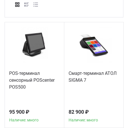
ганизация праздников
таллопрокат
зывы
р-Султан
Стом
лиграфия
опление и вентиляция
ртнеры
стинг
нтехника
цензии
бототехника
кументы
POS-терминал
Смарт-терминал АТОЛ
квизиты
сенсорный POScenter
SIGMA 7
POS500
тория
95 900 ₽
82 900 ₽
Наличие: много
Наличие: много