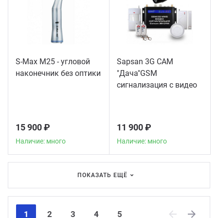
S-Max M25 - угловой
Sapsan 3G CAM
наконечник без оптики
"Дача"GSM
сигнализация с видео
15 900 ₽
11 900 ₽
Наличие: много
Наличие: много
ПОКАЗАТЬ ЕЩЁ
1
2
3
4
5