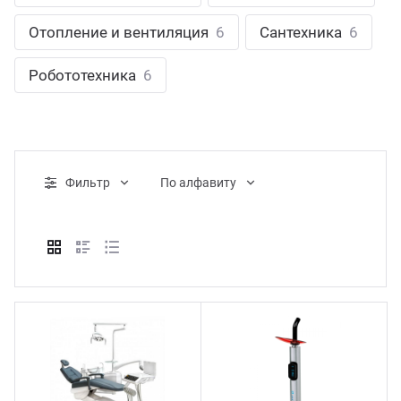
ганизация праздников
таллопрокат
зывы
Отопление и вентиляция
6
Сантехника
6
р-Султан
Стом
лиграфия
опление и вентиляция
ртнеры
Робототехника
6
стинг
нтехника
цензии
бототехника
кументы
Фильтр
По алфавиту
квизиты
тория