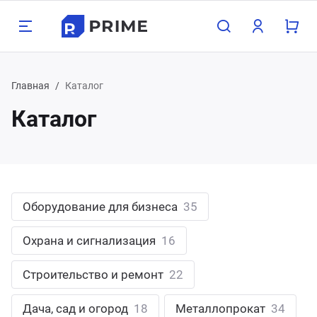
Назад
Назад
Назад
Назад
Назад
Назад
Н
Н
Н
Н
Н
Н
Н
Н
Н
Н
Н
Н
Главная
Каталог
Каталог
луги
одукция
мпания
зможности
Бухг
Прое
Груз
Конс
Орга
Поли
Хост
Обор
Охра
Стро
Дача
Мета
800 350-21-15
атеринбург
хгалтерские услуги
орудование для бизнеса
компании
пографика
Для 
Прое
Граж
Для 
Взро
Опер
Для 1
Насо
Замки
Межк
Печи 
Арма
495 350-21-15
жний Тагил
Оборудование для бизнеса
35
оектирование
рана и сигнализация
трудники
блицы
Для 
Проч
Проч
Для 
Детя
Нару
Для 
Обор
Сейф
Свар
Садо
Труб
менск-Уральский
пред
Охрана и сигнализация
16
узоперевозки
роительство и ремонт
кансии
онки
Проч
Обору
Сигн
Строи
Садов
лябинск
Строительство и ремонт
22
нсалтинг
ча, сад и огород
ог компании
ементы
Обору
Элек
асс
Дача, сад и огород
18
Металлопрокат
34
меду