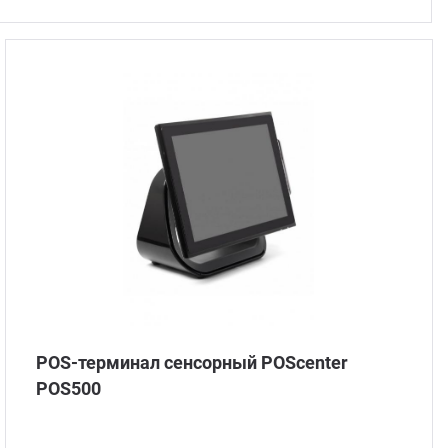
Стом
POS-терминал сенсорный POScenter
POS500