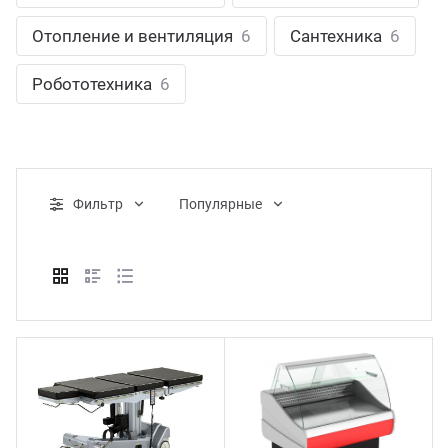
ганизация праздников
таллопрокат
зывы
Отопление и вентиляция
6
Сантехника
6
р-Султан
Стом
лиграфия
опление и вентиляция
ртнеры
Робототехника
6
стинг
нтехника
цензии
бототехника
кументы
Фильтр
Популярные
квизиты
тория