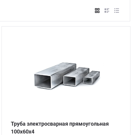
Стом
Труба электросварная прямоугольная
100х60х4